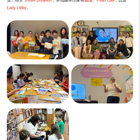
獎」得主
Josée Bisaillon
，本地繪本作家有
貓珊
、
Pearl Law
，以及
Lady Libby
。