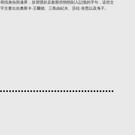
尋找身份與邊界，並習慣於反芻那些悄悄刻入記憶的字句，這些文
字主要出自奧斯卡·王爾德、三島由紀夫、莎拉·肯恩以及海子。