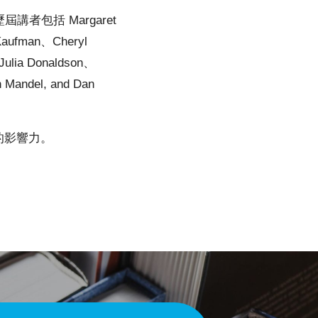
者包括 Margaret
Kaufman、Cheryl
Julia Donaldson、
 Mandel, and Dan
的影響力。