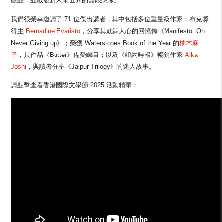
觀點，並啟發對未來世界的無限想像。
我們很榮幸邀請了 71 位傑出講者，其中包括多位重量級作家：布克獎
得主
Bernadine Evaristo
，分享其鼓舞人心的回憶錄《Manifesto: On
Never Giving up》；榮獲 Waterstones Book of the Year 的
柚木麻
子
，其作品《Butter》備受矚目；以及《紐約時報》暢銷作家
Alka
Joshi
，與讀者分享《Jaipur Trilogy》的迷人故事。
請點擊查看香港國際文學節 2025 活動精華：