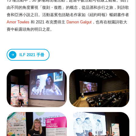
75 場活動中，50 多場為現場活動，超過半數活動可在線上觀看。我們
由不同的角度審視「復刻・復甦」的概念，從品酒和步行之旅，到詩歌
會和亞洲小說之日。活動嘉賓包括馳名作家如《紐約時報》暢銷書作者
Amor Towles
和 2021 布克獎得主
Damon Galgut
，也有在校園詩歌大
賽中嶄露頭角的明日之星。
ILF 2021 手冊